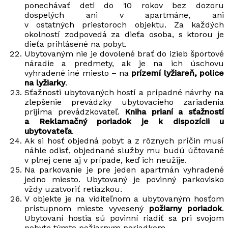
ponechávať deti do 10 rokov bez dozoru
dospelých ani v apartmáne, ani
v ostatných priestoroch objektu. Za každých
okolností zodpovedá za dieťa osoba, s ktorou je
dieťa prihlásené na pobyt.
Ubytovaným nie je dovolené brať do izieb športové
náradie a predmety, ak je na ich úschovu
vyhradené iné miesto – na
prízemí lyžiareň, police
na lyžiarky
.
Sťažnosti ubytovaných hostí a prípadné návrhy na
zlepšenie prevádzky ubytovacieho zariadenia
prijíma prevádzkovateľ.
Kniha prianí a sťažností
a Reklamačný poriadok je k dispozícii u
ubytovateľa
.
Ak si hosť objedná pobyt a z rôznych príčin musí
náhle odisť, objednané služby mu budú účtované
v plnej cene aj v prípade, keď ich neužije.
Na parkovanie je pre jeden apartmán vyhradené
jedno miesto. Ubytovaný je povinný parkovisko
vždy uzatvoriť retiazkou.
V objekte je na viditeľnom a ubytovaným hosťom
prístupnom mieste vyvesený
požiarny poriadok
.
Ubytovaní hostia sú povinní riadiť sa pri svojom
pobyte týmto požiarnym poriadkom.