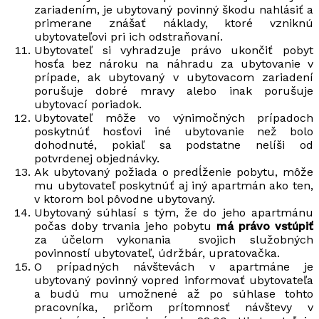
zariadením, je ubytovaný povinný škodu nahlásiť a
primerane znášať náklady, ktoré vzniknú
ubytovateľovi pri ich odstraňovaní.
Ubytovateľ si vyhradzuje právo ukončiť pobyt
hosťa bez nároku na náhradu za ubytovanie v
prípade, ak ubytovaný v ubytovacom zariadení
porušuje dobré mravy alebo inak porušuje
ubytovací poriadok.
Ubytovateľ môže vo výnimočných prípadoch
poskytnúť hosťovi iné ubytovanie než bolo
dohodnuté, pokiaľ sa podstatne nelíši od
potvrdenej objednávky.
Ak ubytovaný požiada o predĺženie pobytu, môže
mu ubytovateľ poskytnúť aj iný apartmán ako ten,
v ktorom bol pôvodne ubytovaný.
Ubytovaný súhlasí s tým, že do jeho apartmánu
počas doby trvania jeho pobytu
má právo vstúpiť
za účelom vykonania svojich služobných
povinností ubytovateľ, údržbár, upratovačka.
O prípadných návštevách v apartmáne je
ubytovaný povinný vopred informovať ubytovateľa
a budú mu umožnené až po súhlase tohto
pracovníka, pričom prítomnosť návštevy v