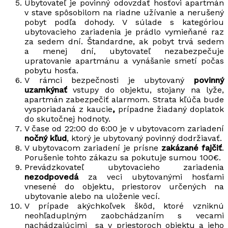
Ubytovateľ je povinný odovzdať hosťovi apartmán
v stave spôsobilom na riadne užívanie a nerušený
pobyt podľa dohody. V súlade s kategóriou
ubytovacieho zariadenia je prádlo vymieňané raz
za sedem dní. Štandardne, ak pobyt trvá sedem
a menej dní, ubytovateľ nezabezpečuje
upratovanie apartmánu a vynášanie smetí počas
pobytu hosťa.
V rámci bezpečnosti je ubytovaný
povinný
uzamkýnať
vstupy do objektu, stojany na lyže,
apartmán zabezpečiť alarmom. Strata kľúča bude
vysporiadaná z kaucie
,
prípadne žiadaný doplatok
do skutočnej hodnoty.
V čase od 22:00 do 6:00 je v ubytovacom zariadení
nočný kľud
, ktorý je ubytovaný povinný dodržiavať.
V ubytovacom zariadení je prísne
zakázané fajčiť
.
Porušenie tohto zákazu sa pokutuje sumou 100€.
Prevádzkovateľ ubytovacieho zariadenia
nezodpovedá
za veci ubytovanými hosťami
vnesené do objektu, priestorov určených na
ubytovanie alebo na uloženie vecí.
V prípade akýchkoľvek škôd, ktoré vzniknú
neohľaduplným zaobchádzaním s vecami
nachádzajúcimi sa v priestoroch objektu a jeho