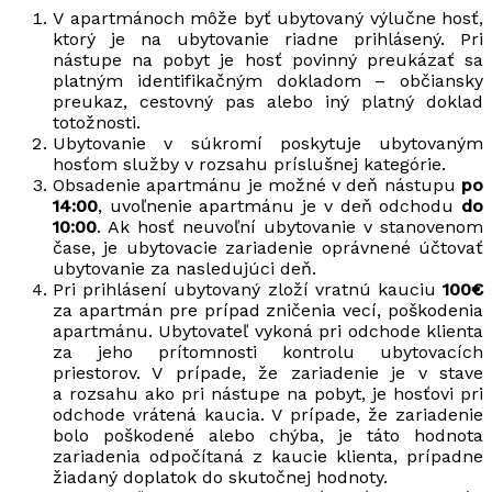
V apartmánoch môže byť ubytovaný výlučne hosť,
ktorý je na ubytovanie riadne prihlásený. Pri
nástupe na pobyt je hosť povinný preukázať sa
platným identifikačným dokladom – občiansky
preukaz, cestovný pas alebo iný platný doklad
totožnosti.
Ubytovanie v súkromí poskytuje ubytovaným
hosťom služby v rozsahu príslušnej kategórie.
Obsadenie apartmánu je možné v deň nástupu
po
14:00
, uvoľnenie apartmánu je v deň odchodu
do
10:00
. Ak hosť neuvoľní ubytovanie v stanovenom
čase, je ubytovacie zariadenie oprávnené účtovať
ubytovanie za nasledujúci deň.
Pri prihlásení ubytovaný zloží vratnú kauciu
100€
za apartmán pre prípad zničenia vecí, poškodenia
apartmánu. Ubytovateľ vykoná pri odchode klienta
za jeho prítomnosti kontrolu ubytovacích
priestorov. V prípade, že zariadenie je v stave
a rozsahu ako pri nástupe na pobyt, je hosťovi pri
odchode vrátená kaucia. V prípade, že zariadenie
bolo poškodené alebo chýba, je táto hodnota
zariadenia odpočítaná z kaucie klienta, prípadne
žiadaný doplatok do skutočnej hodnoty.