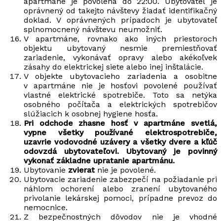
apartmáne je povolená do 22:00. Ubytovateľ je
oprávnený od takejto návštevy žiadať identifikačný
doklad. V oprávnených prípadoch je ubytovateľ
splnomocnený návštevu neumožniť.
V apartmáne, rovnako ako iných priestoroch
objektu ubytovaný nesmie premiestňovať
zariadenie, vykonávať opravy alebo akékoľvek
zásahy do elektrickej siete alebo inej inštalácie.
V objekte ubytovacieho zariadenia a osobitne
v apartmáne nie je hosťovi povolené používať
vlastné elektrické spotrebiče. Toto sa netýka
osobného počítača a elektrických spotrebičov
slúžiacich k osobnej hygiene hosťa.
Pri odchode zhasne hosť v apartmáne svetlá,
vypne všetky používané elektrospotrebiče,
uzavrie vodovodné uzávery a všetky dvere a kľúč
odovzdá ubytovateľovi. Ubytovaný je povinný
vykonať základne upratanie apartmánu.
Ubytovanie
zvierat
nie je povolené.
Ubytovacie zariadenie zabezpečí na požiadanie pri
náhlom ochorení alebo zranení ubytovaného
privolanie lekárskej pomoci, prípadne prevoz do
nemocnice.
Z bezpečnostných dôvodov nie je vhodné